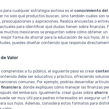
so para cualquier estrategia exitosa es el
conocimiento del 
er no solo qué productos buscan, sino también cuáles son s
 preocupaciones y aspiraciones. Realiza encuestas o entre
 actuales para identificar qué dudas tienen sobre finanzas. 
e muchos mexicanos se pregunten sobre cómo obtener un 
a mejor forma de ahorrar para la educación de sus hijos. Al 
etudes, puedes diseñar contenido que responda directamente
 de Valor
comprendas a tu público, el siguiente paso es crear
conten
 contenido debe ser educativo y práctico, ofreciendo solucio
nancieros comunes. Por ejemplo, podrías desarrollar artícul
 financiera
, donde expliques cómo manejar las finanzas pe
espués del embarazo. Igualmente, crear guías sobre
ahorro 
uede ser muy útil para padres interesados en asegurar un 
ra sus hijos. Además, considera estos formatos para distri
 valor: