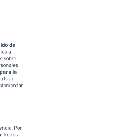
ido de
nes a
os sobre
rsonales
para la
futuro
mplementar
encia. Por
n
. Redes