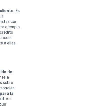
cliente
. Es
us
vistas con
Por ejemplo,
crédito
conocer
 a ellas.
ido de
nes a
os sobre
rsonales
para la
futuro
buir