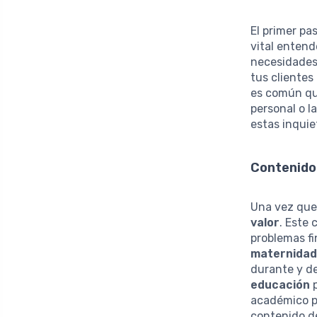
El primer pa
vital entend
necesidades,
tus clientes
es común qu
personal o l
estas inqui
Contenido
Una vez que 
valor
. Este
problemas fi
maternidad
durante y d
educación
p
académico pa
contenido de