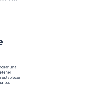
e
rollar una
retener
n establecer
mentos