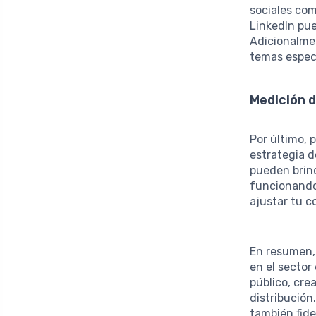
sociales com
LinkedIn pue
Adicionalmen
temas especí
Medición 
Por último, 
estrategia 
pueden brin
funcionando 
ajustar tu c
En resumen,
en el sector
público, cre
distribución
también fide