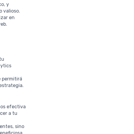
o, y
 valioso.
izar en
web.
tu
ytics
 permitirá
estrategia.
os efectiva
cer a tu
entes, sino
eneficiosa