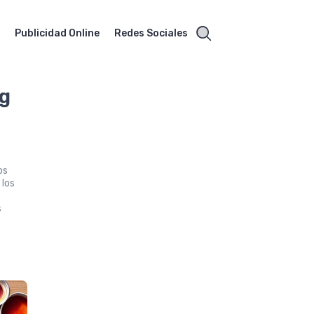
O
Publicidad Online
Redes Sociales
ng
os
 los
s