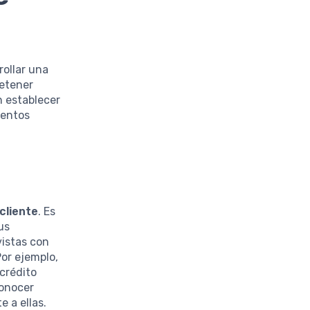
rollar una
retener
n establecer
mentos
cliente
. Es
us
vistas con
Por ejemplo,
crédito
conocer
 a ellas.