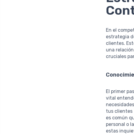
Con
En el compe
estrategia d
clientes. Es
una relación
cruciales pa
Conocimie
El primer pa
vital entend
necesidades,
tus clientes
es común qu
personal o l
estas inqui