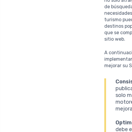
no solo atra
de búsqueda.
necesidades
turismo pue
destinos pop
que se compa
sitio web.
A continuac
implementar
mejorar su 
Consis
public
solo m
motore
mejorar
Optim
debe e