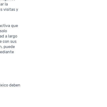
ar la
 visitas y
activa que
solo
ad a largo
e con sus
n, puede
mediante
México deben