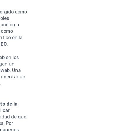
ergido como
oles
racción a
e como
tico en la
SEO
.
eb en los
egan un
s web. Una
erimentar un
.
o de la
licar
lidad de que
sa. Por
imágenes