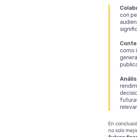
Colab
con pe
audien
signifi
Conten
como i
genera
public
Anális
rendim
decisi
futura
releva
En conclusió
no solo mejo