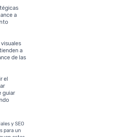
atégicas
cance a
ento
 visuales
tienden a
ance de las
r el
ar
 guiar
endo
iales y SEO
es para un