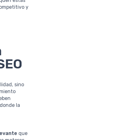
iquen estas
ompetitivo y
a
 SEO
lidad, sino
imiento
deben
 donde la
levante
que