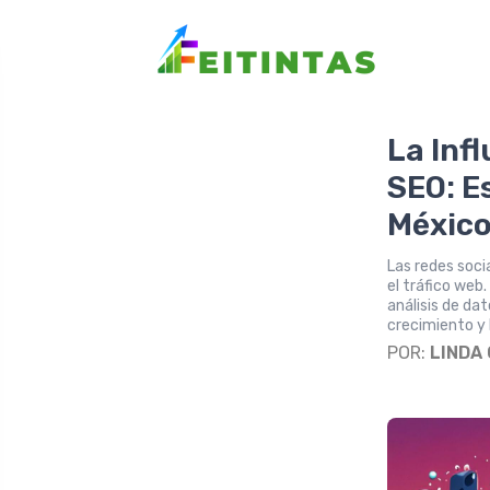
La Infl
SEO: E
Méxic
Las redes soci
el tráfico web
análisis de da
crecimiento y l
POR:
LINDA