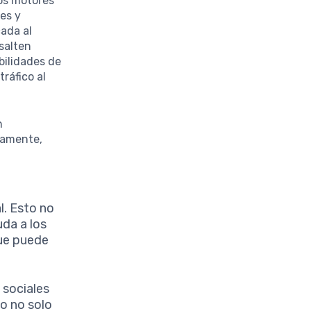
los motores
es y
ada al
salten
bilidades de
tráfico al
n
eamente,
l. Esto no
uda a los
que puede
 sociales
o no solo