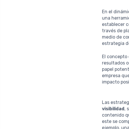
En el dinámi
una herrami
establecer c
través de p
medio de co
estrategia 
El concepto 
resultados o
papel potent
empresa que
impacto posi
Las estrate
visibilidad
, 
contenido qu
este se comp
ejemplo, un