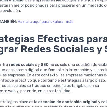
nciero sólido
. Las empresas en México que entiendan y apl
 estarán mejor posicionadas para prosperar en un mercado c
e evolución.
TAMBIÉN:
Haz clic aquí para explorar más
ategias Efectivas par
grar Redes Sociales y
entre
redes sociales
y
SEO
no es solo una cuestión de visibi
 un ecosistema digital que fomente la interacción y el crec
e las empresas. En este contexto, las empresas mexicanas 
nfoque proactivo que contemple estrategias a largo plazo,
 redes sociales se traduce en beneficios tangibles en su
nto web y, por ende, en su rentabilidad.
strategias clave es la
creación de contenido original y re