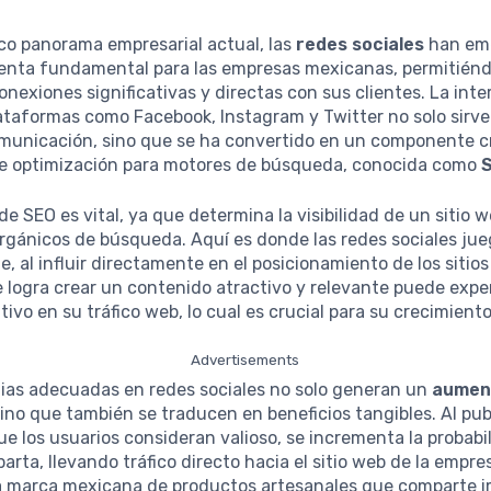
co panorama empresarial actual, las
redes sociales
han em
enta fundamental para las empresas mexicanas, permitiénd
onexiones significativas y directas con sus clientes. La inte
lataformas como Facebook, Instagram y Twitter no solo sirv
municación, sino que se ha convertido en un componente crí
de optimización para motores de búsqueda, conocida como
de SEO es vital, ya que determina la visibilidad de un sitio w
rgánicos de búsqueda. Aquí es donde las redes sociales ju
e, al influir directamente en el posicionamiento de los sitio
 logra crear un contenido atractivo y relevante puede exp
tivo en su tráfico web, lo cual es crucial para su crecimiento
Advertisements
gias adecuadas en redes sociales no solo generan un
aument
sino que también se traducen en beneficios tangibles. Al pub
e los usuarios consideran valioso, se incrementa la probabi
arta, llevando tráfico directo hacia el sitio web de la empre
a marca mexicana de productos artesanales que comparte 