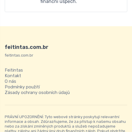
finanční úspěch.
feitintas.com.br
feitintas.com.br
Feitintas
Kontakt
O nás
Podmínky použití
Zásady ochrany osobních údajů
PRÁVNÍ UPOZORNĚNÍ: Tyto webové stránky poskytují relevantní
informace a obsah. Zdůrazňujeme, že za přístup k našemu obsahu
nebo za získání zmíněných produktů a služeb nepožadujeme
platby, zálohy ani žádný jiný druh finančních záloh. Pokud obdržíte