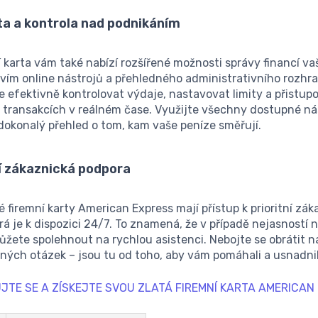
lita a kontrola nad podnikáním
í karta vám také nabízí rozšířené možnosti správy financí vaš
vím online nástrojů a přehledného administrativního rozhra
efektivně kontrolovat výdaje, nastavovat limity a přistupo
 transakcích v reálném čase. Využijte všechny dostupné ná
dokonalý přehled o tom, kam vaše peníze směřují.
ní zákaznická podpora
té firemní karty American Express mají přístup k prioritní zá
rá je k dispozici 24/7. To znamená, že v případě nejasností 
žete spolehnout na rychlou asistenci. Nebojte se obrátit n
ných otázek – jsou tu od toho, aby vám pomáhali a usnadnil
JTE SE A ZÍSKEJTE SVOU ZLATÁ FIREMNÍ KARTA AMERICAN