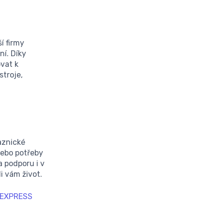
í firmy
ní. Díky
vat k
stroje,
kaznické
nebo potřeby
a podporu i v
i vám život.
 EXPRESS