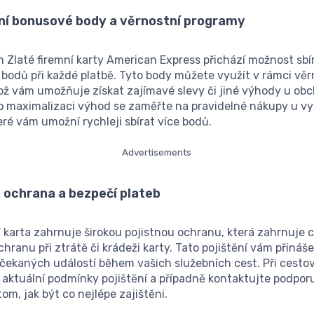
vní bonusové body a věrnostní programy
 Zlaté firemní karty American Express přichází možnost sbí
bodů při každé platbě. Tyto body můžete využít v rámci vě
ož vám umožňuje získat zajímavé slevy či jiné výhody u ob
ro maximalizaci výhod se zaměřte na pravidelné nákupy u v
eré vám umožní rychleji sbírat více bodů.
Advertisements
á ochrana a bezpečí plateb
í karta zahrnuje širokou pojistnou ochranu, která zahrnuje 
chranu při ztrátě či krádeži karty. Tato pojištění vám přinášej
čekaných událostí během vašich služebních cest. Při cestov
 aktuální podmínky pojištění a případně kontaktujte podporu
tom, jak být co nejlépe zajištěni.