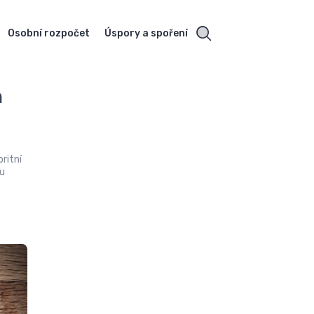
Osobní rozpočet
Úspory a spoření
n
oritní
 u