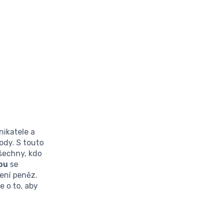
nikatele a
hody. S touto
všechny, kdo
pu
se
ení peněz.
e o to, aby