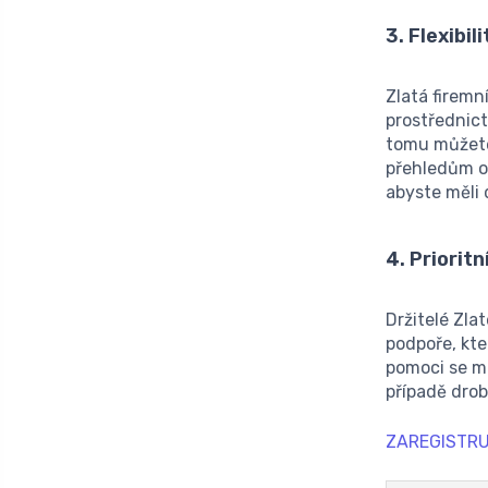
3. Flexibi
Zlatá firemn
prostřednict
tomu můžete 
přehledům o
abyste měli 
4. Priorit
Držitelé Zla
podpoře, kte
pomoci se mů
případě drob
ZAREGISTRU