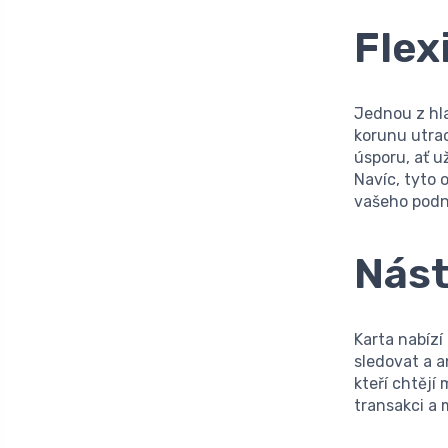
Flex
Jednou z hla
korunu utra
úsporu, ať u
Navíc, tyto
vašeho podn
Nást
Karta nabízí
sledovat a a
kteří chtějí
transakci a