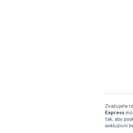
Zvažujete r
Express
můž
tak, aby pos
exkluzivní b