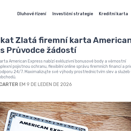
Dluhové řízení
Investiční strategie
Kreditní karta
skat Zlatá firemní karta America
s Průvodce žádostí
karta American Express nabízí exkluzivní bonusové body a věrnostní
exní pojistnou ochranu, flexibilní online správu firemních financí a pri
odporu 24/7. Maximalizujte své výhody prostřednictvím slev a služeb
obchodů.
 CARTER
EM 9 DE LEDEN DE 2026