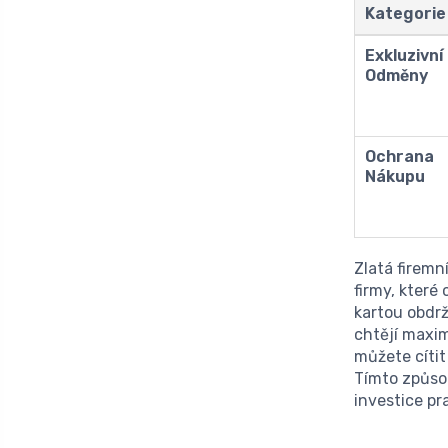
Kategorie
Exkluzivní
Odměny
Ochrana
Nákupu
Zlatá firemn
firmy, které
kartou obdr
chtějí maxi
můžete cítit
Tímto způsob
investice pr