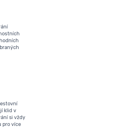
rání
rnostních
chodních
ybraných
cestovní
í klid v
ání si vždy
 pro více