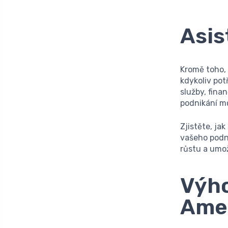
Asis
Kromě toho, 
kdykoliv pot
služby, fina
podnikání mů
Zjistěte, ja
vašeho podn
růstu a umož
Výho
Ame