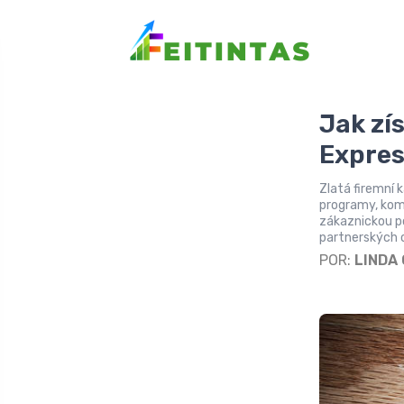
Jak zí
Expres
Zlatá firemní 
programy, kompl
zákaznickou p
partnerských 
POR:
LINDA