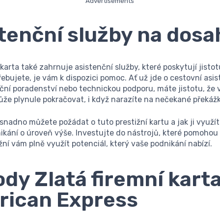
Advertisements
tenční služby na dosa
karta také zahrnuje asistenční služby, které poskytují jistot
řebujete, je vám k dispozici pomoc. Ať už jde o cestovní asi
nční poradenství nebo technickou podporu, máte jistotu, že 
že plynule pokračovat, i když narazíte na nečekané překážk
k snadno můžete požádat o tuto prestižní kartu a jak ji využí
ikání o úroveň výše. Investujte do nástrojů, které pomoho
ní vám plně využít potenciál, který vaše podnikání nabízí.
dy Zlatá firemní kart
rican Express