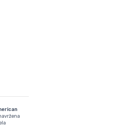
merican
 navržena
ela