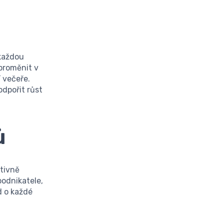
 každou
proměnit v
 večeře.
dpořit růst
ů
ktivně
podnikatele,
d o každé