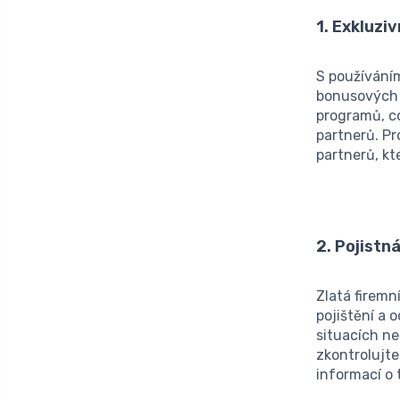
1. Exkluzi
S používáním
bonusových 
programů, c
partnerů. P
partnerů, kt
2. Pojistn
Zlatá firemn
pojištění a o
situacích ne
zkontrolujte
informací o 