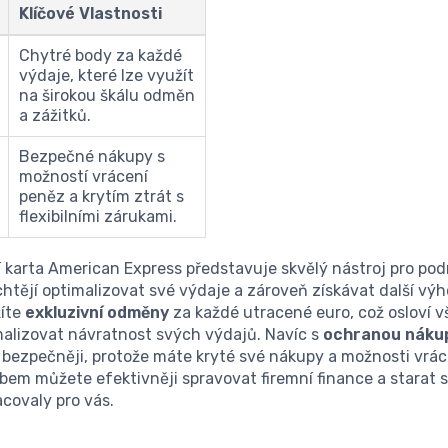
Klíčové Vlastnosti
Chytré body za každé
výdaje, které lze využít
na širokou škálu odměn
a zážitků.
Bezpečné nákupy s
možností vrácení
peněz a krytím ztrát s
flexibilními zárukami.
í karta American Express představuje skvělý nástroj pro pod
 chtějí optimalizovat své výdaje a zároveň získávat další vý
žíte
exkluzivní odměny
za každé utracené euro, což osloví 
malizovat návratnost svých výdajů. Navíc s
ochranou náku
 bezpečněji, protože máte kryté své nákupy a možnosti vrác
em můžete efektivněji spravovat firemní finance a starat s
acovaly pro vás.