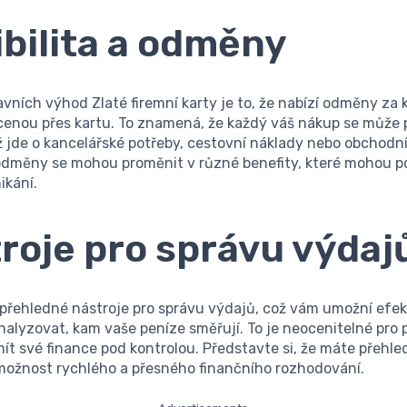
ibilita a odměny
vních výhod Zlaté firemní karty je to, že nabízí odměny za
cenou přes kartu. To znamená, že každý váš nákup se může 
ž jde o kancelářské potřeby, cestovní náklady nebo obchodní
 odměny se mohou proměnit v různé benefity, které mohou po
ikání.
roje pro správu výdaj
 přehledné nástroje pro správu výdajů, což vám umožní efe
nalyzovat, kam vaše peníze směřují. To je neocenitelné pro 
 mít své finance pod kontrolou. Představte si, že máte přehle
 možnost rychlého a přesného finančního rozhodování.