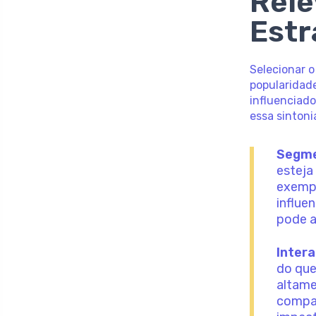
Rele
Estr
Selecionar o
popularidad
influenciado
essa sintoni
Segme
esteja
exempl
influe
pode a
Intera
do que
altame
compar