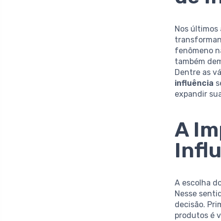
Nos últimos
transforman
fenômeno nã
também demo
Dentre as v
influência
s
expandir su
A Im
Infl
A escolha do
Nesse sentid
decisão. Pr
produtos é v