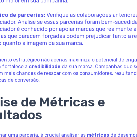
to maior em sua campanha.
ico de parcerias:
Verifique as colaborações anteriore
nciador. Analise se essas parcerias foram bem-sucedida
nciador é conhecido por apoiar marcas que realmente a
ias que parecem forçadas podem prejudicar tanto a r
o quanto a imagem da sua marca.
mento estratégico não apenas maximiza o potencial de eng
 fortalece a
credibilidade
da sua marca. Campanhas que s
m mais chances de ressoar com os consumidores, resultan
xas de conversão.
ise de Métricas e
ltados
mar uma parceria, é crucial analisar as
métricas
de desemp