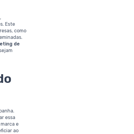
,
s. Este
presas, como
seminadas.
eting de
esejam
do
mpanha.
ar essa
 marca e
ficiar ao