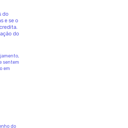
s do
s e se o
credita.
eação do
ajamento,
e sentem
do em
enho do