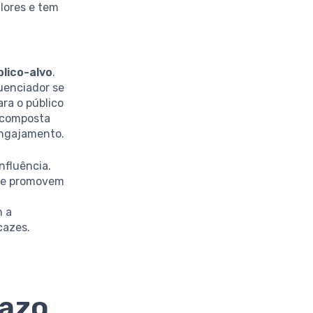
lores e tem
blico-alvo
.
luenciador se
ra o público
 composta
engajamento.
nfluência.
que promovem
m a
cazes.
razo