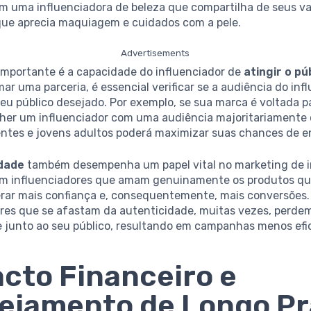
om uma influenciadora de beleza que compartilha de seus va
que aprecia maquiagem e cuidados com a pele.
Advertisements
 importante é a capacidade do influenciador de
atingir o pú
mar uma parceria, é essencial verificar se a audiência do inf
eu público desejado. Por exemplo, se sua marca é voltada pa
lher um influenciador com uma audiência majoritariamente
entes e jovens adultos poderá maximizar suas chances de 
idade
também desempenha um papel vital no marketing de i
om influenciadores que amam genuinamente os produtos 
rar mais confiança e, consequentemente, mais conversões.
ores que se afastam da autenticidade, muitas vezes, perde
e junto ao seu público, resultando em campanhas menos efi
cto Financeiro e
ejamento de Longo P