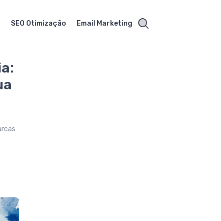
s
SEO Otimização
Email Marketing
ia:
ua
arcas