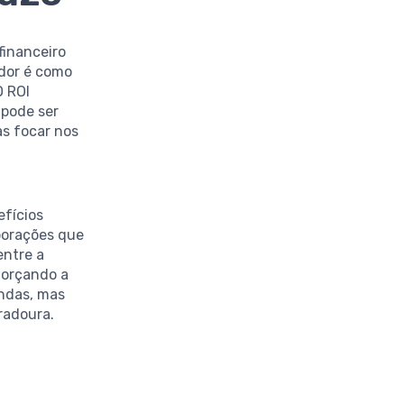
financeiro
ador é como
O ROI
 pode ser
as focar nos
efícios
borações que
entre a
forçando a
ndas, mas
radoura.