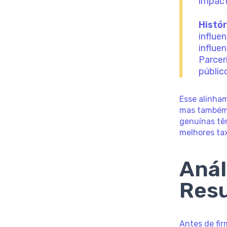
impac
Histór
influe
influe
Parcer
públic
Esse alinha
mas também
genuínas tê
melhores ta
Anál
Resu
Antes de fir