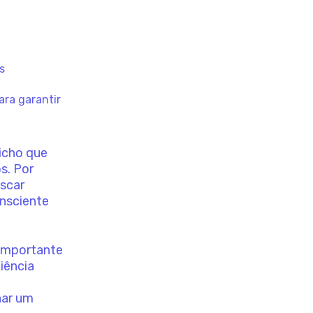
s
o
ara garantir
icho que
s. Por
scar
nsciente
 importante
iência
nar um