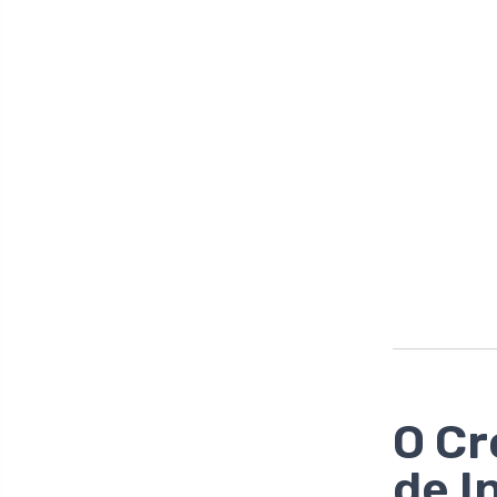
O Cr
de I