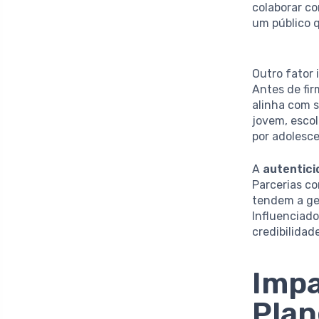
colaborar c
um público 
Outro fator
Antes de fir
alinha com s
jovem, esco
por adolesc
A
autentic
Parcerias c
tendem a ge
Influenciad
credibilidad
Impa
Plan