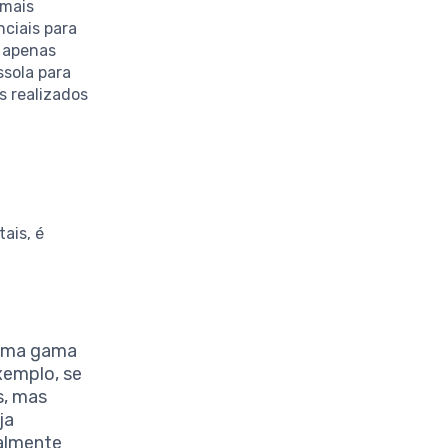
 mais
ciais para
 apenas
sola para
s realizados
ais, é
 uma gama
xemplo, se
s, mas
ja
ealmente