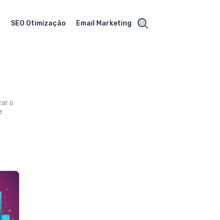
s
SEO Otimização
Email Marketing
zar o
e