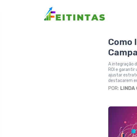
Como I
Campan
A integração d
ROI e garantir
ajustar estra
destacarem e
POR:
LINDA