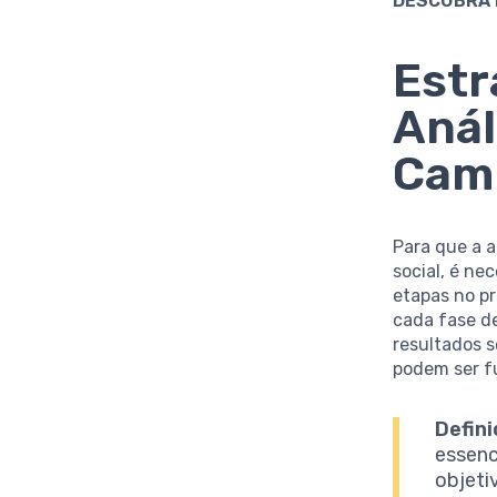
DESCUBRA 
Estr
Anál
Camp
Para que a 
social, é n
etapas no pr
cada fase d
resultados s
podem ser f
Defini
essenc
objeti