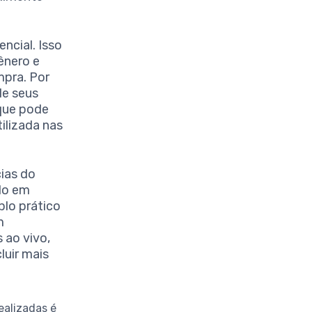
ncial. Isso
gênero e
pra. Por
de seus
 que pode
ilizada nas
cias do
ndo em
plo prático
m
 ao vivo,
luir mais
ealizadas é