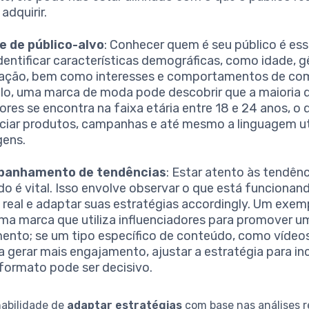
adquirir.
e de público-alvo
: Conhecer quem é seu público é esse
 identificar características demográficas, como idade, 
zação, bem como interesses e comportamentos de com
o, uma marca de moda pode descobrir que a maioria 
ores se encontra na faixa etária entre 18 e 24 anos, o
nciar produtos, campanhas e até mesmo a linguagem ut
gens.
anhamento de tendências
: Estar atento às tendên
o é vital. Isso envolve observar o que está funciona
real e adaptar suas estratégias accordingly. Um exem
uma marca que utiliza influenciadores para promover u
ento; se um tipo específico de conteúdo, como vídeos
a gerar mais engajamento, ajustar a estratégia para inc
formato pode ser decisivo.
habilidade de
adaptar estratégias
com base nas análises r