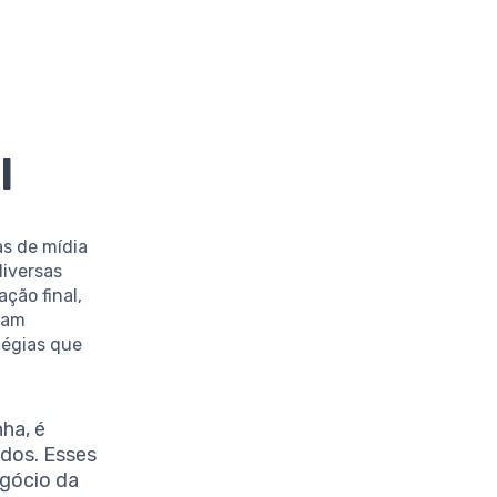
l
s de mídia
diversas
ção final,
tam
tégias que
ha, é
ados. Esses
egócio da