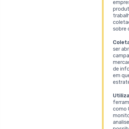
empres
produt
trabal
coleta
sobre 
Colet
ser ab
campan
mercad
de inf
em que
estrat
Utiliz
ferram
como G
monito
analis
possib