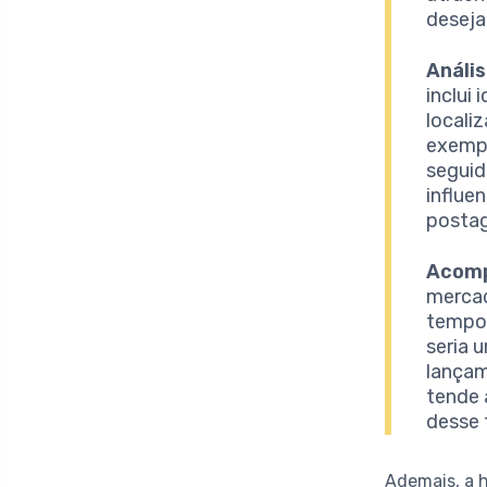
deseja 
Anális
inclui
locali
exempl
seguid
influe
posta
Acomp
mercad
tempo 
seria 
lançam
tende 
desse 
Ademais, a 