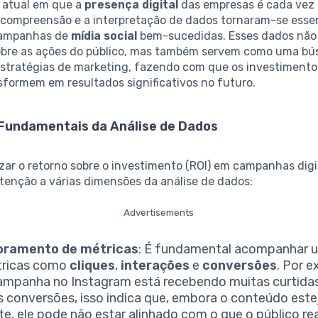
 atual em que a
presença digital
das empresas é cada vez
 compreensão e a interpretação de dados tornaram-se essen
campanhas de
mídia social
bem-sucedidas. Esses dados não
bre as ações do público, mas também servem como uma bús
estratégias de marketing, fazendo com que os investimento
sformem em resultados significativos no futuro.
Fundamentais da Análise de Dados
ar o retorno sobre o investimento (ROI) em campanhas digit
atenção a várias dimensões da análise de dados:
Advertisements
oramento de métricas
: É fundamental acompanhar
tricas como
cliques
,
interações
e
conversões
. Por e
mpanha no Instagram está recebendo muitas curtida
 conversões, isso indica que, embora o conteúdo este
te, ele pode não estar alinhado com o que o público r