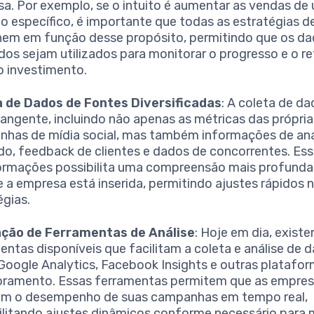
a. Por exemplo, se o intuito é aumentar as vendas de
o específico, é importante que todas as estratégias de
hem em função desse propósito, permitindo que os d
dos sejam utilizados para monitorar o progresso e o r
o investimento.
a de Dados de Fontes Diversificadas
: A coleta de d
rangente, incluindo não apenas as métricas das própria
has de mídia social, mas também informações de aná
o, feedback de clientes e dados de concorrentes. Ess
ormações possibilita uma compreensão mais profunda
 a empresa está inserida, permitindo ajustes rápidos 
égias.
ação de Ferramentas de Análise
: Hoje em dia, exist
entas disponíveis que facilitam a coleta e análise de 
oogle Analytics, Facebook Insights e outras platafo
ramento. Essas ferramentas permitem que as empre
em o desempenho de suas campanhas em tempo real,
ilitando ajustes dinâmicos conforme necessário para 