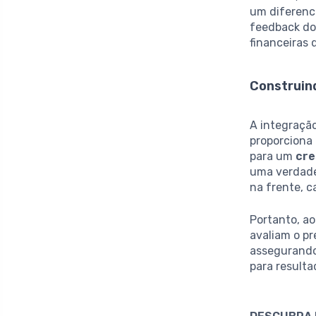
um diferenc
feedback do 
financeiras 
Construin
A integraçã
proporciona 
para um
cre
uma verdade
na frente, 
Portanto, ao
avaliam o p
assegurando
para resulta