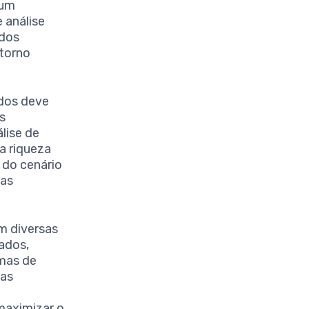
 um
 análise
ados
etorno
ados deve
s
lise de
a riqueza
 do cenário
nas
em diversas
dados,
rmas de
sas
maximizar o