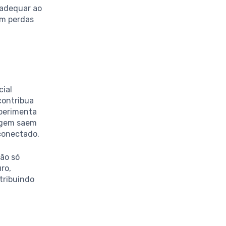
 adequar ao
em perdas
cial
contribua
xperimenta
dagem saem
conectado.
não só
ro,
tribuindo