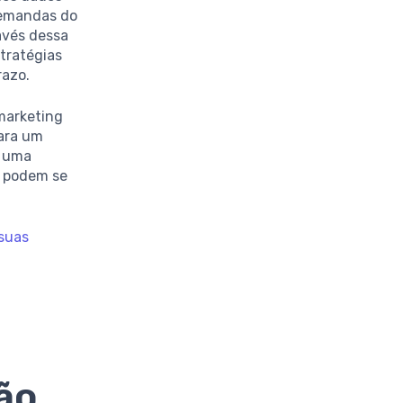
demandas do
avés dessa
stratégias
razo.
 marketing
ara um
m uma
s podem se
 suas
ão