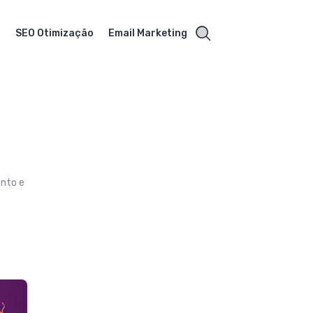
s
SEO Otimização
Email Marketing
nto e
m