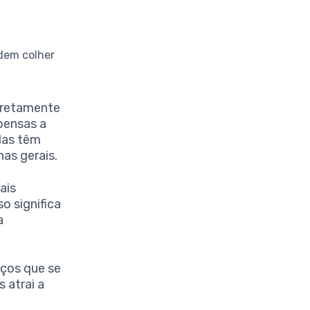
odem colher
iretamente
pensas a
das têm
as gerais.
ais
o significa
a
ços que se
 atrai a