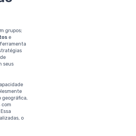
em grupos;
tos
e
 ferramenta
stratégias
ode
m seus
capacidade
mplesmente
 geográfica,
s com
 Essa
lizadas, o