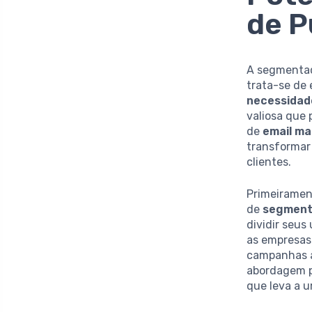
de P
A segmentaç
trata-se de
necessidad
valiosa que 
de
email ma
transformar
clientes.
Primeiramen
de
segment
dividir seus
as empresa
campanhas a
abordagem p
que leva a u