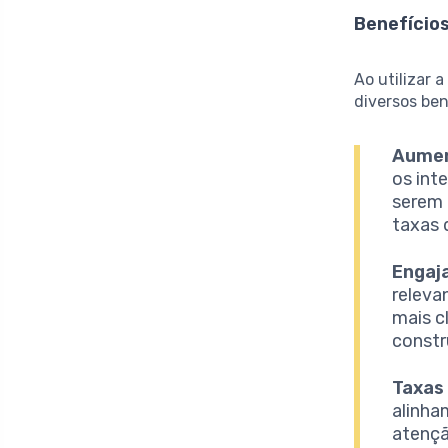
Benefício
Ao utilizar 
diversos ben
Aumen
os int
serem 
taxas 
Engaj
releva
mais c
constr
Taxas
alinha
atençã