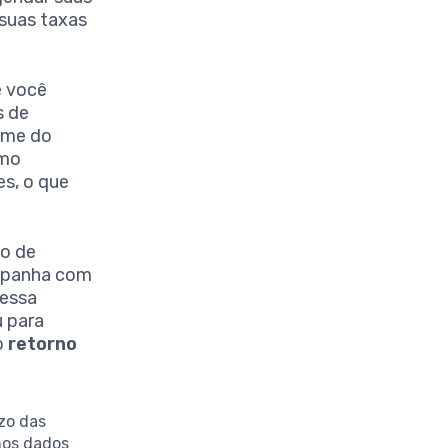
suas taxas
 você
s de
nome do
omo
s, o que
o de
ampanha com
 essa
u para
o
retorno
azo das
nos dados