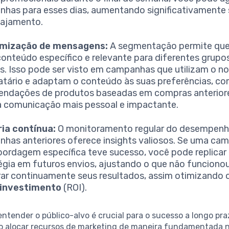
has para esses dias, aumentando significativamente 
gajamento.
mização de mensagens:
A segmentação permite que
conteúdo específico e relevante para diferentes grupo
es. Isso pode ser visto em campanhas que utilizam o 
atário e adaptam o conteúdo às suas preferências, c
ndações de produtos baseadas em compras anteriore
a comunicação mais pessoal e impactante.
ia contínua:
O monitoramento regular do desempenh
has anteriores oferece insights valiosos. Se uma c
ordagem específica teve sucesso, você pode replicar
égia em futuros envios, ajustando o que não funciono
ar continuamente seus resultados, assim otimizando 
 investimento
(ROI).
entender o público-alvo é crucial para o sucesso a longo pr
o alocar recursos de marketing de maneira fundamentada 