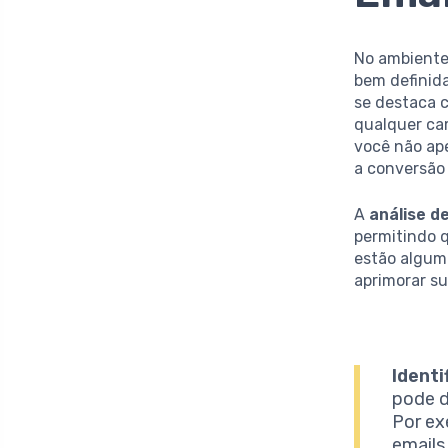
No ambiente
bem definid
se destaca 
qualquer ca
você não ap
a conversão 
A
análise d
permitindo 
estão alguma
aprimorar s
Identi
pode d
Por ex
emails