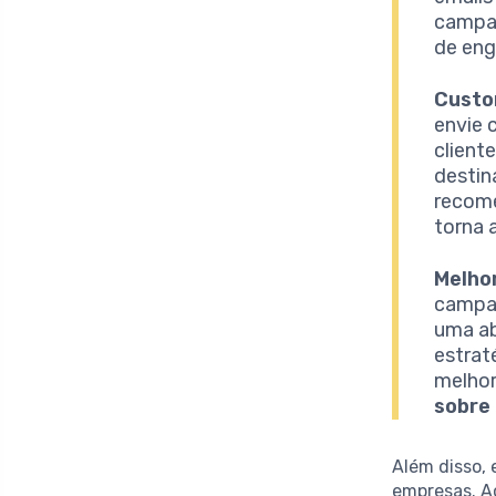
campan
de en
Custo
envie 
client
destin
recome
torna 
Melhor
campan
uma ab
estrat
melhor
sobre
Além disso, 
empresas. A