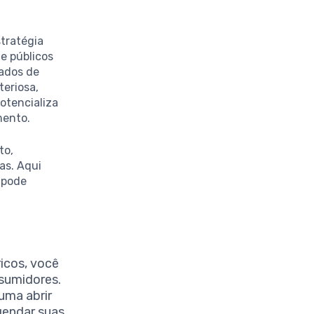
tratégia
e públicos
tados de
eriosa,
otencializa
mento.
to,
as. Aqui
 pode
ricos, você
sumidores.
uma abrir
gendar suas