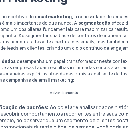
 competitivo do
email marketing
, a necessidade de uma es
a é mais importante do que nunca. A
segmentação
eficaz d
como um dos pilares fundamentais para maximizar os resul
mpanha. Ao segmentar sua base de contatos de maneira crit
enas aumenta a taxa de abertura dos emails, mas também p
de leads em clientes, criando um ciclo contínuo de engaja
e dados
desempenha um papel transformador neste contex
que as empresas façam escolhas informadas e mais acertad
s maneiras explícitas através das quais a análise de dados
uas campanhas de email marketing:
Advertisements
ficação de padrões:
Ao coletar e analisar dados histó
escobrir comportamentos recorrentes entre seus con
emplo, ao observar que um segmento de clientes cost
 promocionais durante o final de semana, você pode a