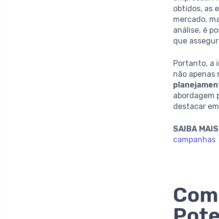
obtidos, as
mercado, m
análise, é p
que assegu
Portanto, a 
não apenas 
planejamen
abordagem p
destacar em
SAIBA MAIS
campanhas
Como
Pote