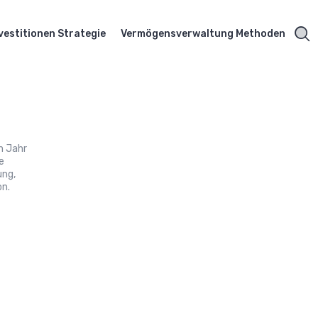
vestitionen Strategie
Vermögensverwaltung Methoden
n Jahr
e
ung,
on.