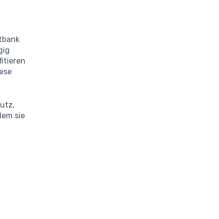
stbank
gig
itieren
ese
utz,
dem sie