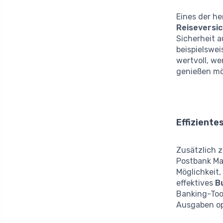
Eines der h
Reiseversi
Sicherheit 
beispielswei
wertvoll, w
genießen m
Effizient
Zusätzlich z
Postbank Ma
Möglichkeit,
effektives
B
Banking-Tool
Ausgaben op