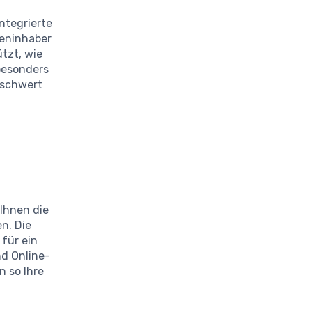
ntegrierte
teninhaber
tzt, wie
 besonders
eschwert
 Ihnen die
n. Die
 für ein
d Online-
n so Ihre