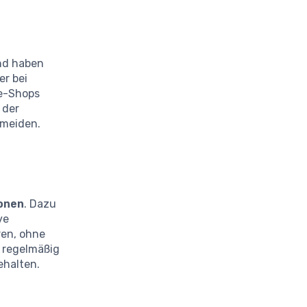
d haben
er bei
ne-Shops
 der
meiden.
ionen
. Dazu
ve
ren, ohne
 regelmäßig
ehalten.