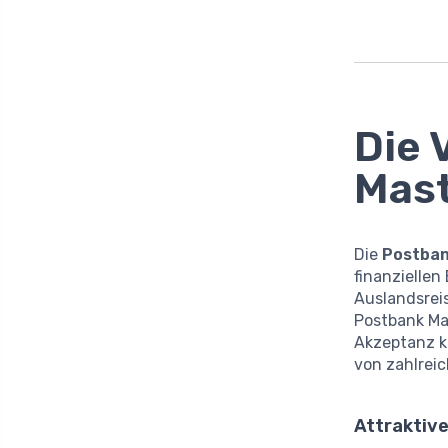
Die 
Mas
Die
Postban
finanziellen
Auslandsrei
Postbank Mas
Akzeptanz kö
von zahlreic
Attraktive