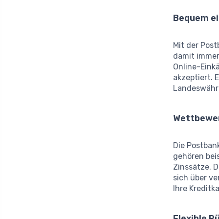
Bequem ei
Mit der Pos
damit immer 
Online-Einkä
akzeptiert. 
Landeswähr
Wettbewer
Die Postban
gehören bei
Zinssätze. D
sich über v
Ihre Kreditk
Flexible 