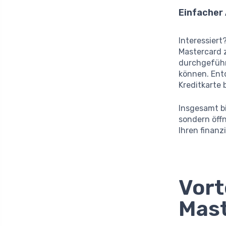
Einfacher 
Interessiert
Mastercard z
durchgeführ
können. Ent
Kreditkarte b
Insgesamt bi
sondern öffn
Ihren finanz
Vort
Mas