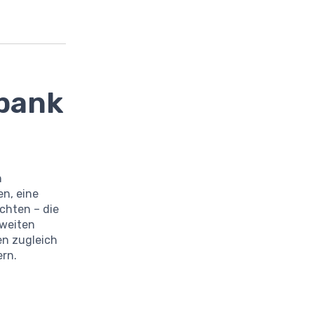
tbank
n
en, eine
chten – die
tweiten
en zugleich
ern.