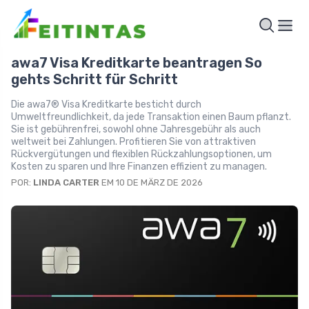
awa7 Visa Kreditkarte beantragen So
gehts Schritt für Schritt
Die awa7® Visa Kreditkarte besticht durch
Umweltfreundlichkeit, da jede Transaktion einen Baum pflanzt.
Sie ist gebührenfrei, sowohl ohne Jahresgebühr als auch
weltweit bei Zahlungen. Profitieren Sie von attraktiven
Rückvergütungen und flexiblen Rückzahlungsoptionen, um
Kosten zu sparen und Ihre Finanzen effizient zu managen.
POR:
LINDA CARTER
EM 10 DE MÄRZ DE 2026