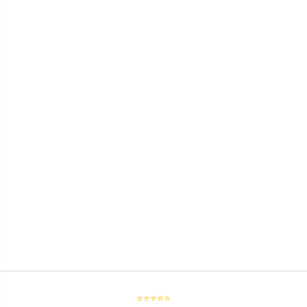
⭐⭐⭐⭐⭐