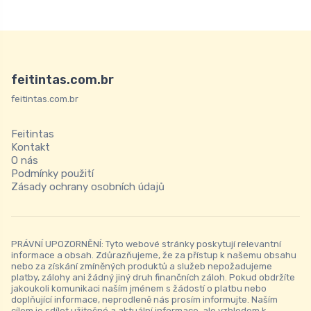
feitintas.com.br
feitintas.com.br
Feitintas
Kontakt
O nás
Podmínky použití
Zásady ochrany osobních údajů
PRÁVNÍ UPOZORNĚNÍ: Tyto webové stránky poskytují relevantní
informace a obsah. Zdůrazňujeme, že za přístup k našemu obsahu
nebo za získání zmíněných produktů a služeb nepožadujeme
platby, zálohy ani žádný jiný druh finančních záloh. Pokud obdržíte
jakoukoli komunikaci naším jménem s žádostí o platbu nebo
doplňující informace, neprodleně nás prosím informujte. Naším
cílem je sdílet užitečné a aktuální informace, ale vzhledem k