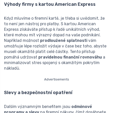
Výhody firmy s kartou American Express
Když mluvíme o firemní kartě, je třeba si uvědomit, že
to není jen nástroj pro platby. S kartou American
Express získáváte přístup k řadě unikátních výhod,
které mohou mít výrazný dopad na vaše podnikání.
Například možnost
prodloužené splatnosti
vám
umožňuje lépe rozložit výdaje v čase bez toho, abyste
museli okamžitě platit celé částky. Tento přístup
pomáhá udržovat
pravidelnou finanční rovnováhu
a
minimalizovat stres spojený s okamžitým pokrytím
nákladů.
Advertisements
Slevy a bezpečnostní opatření
Dalším významným benefitem jsou
odměnové
programy a slevy
na firemní nákupy, čímž dosáhnete