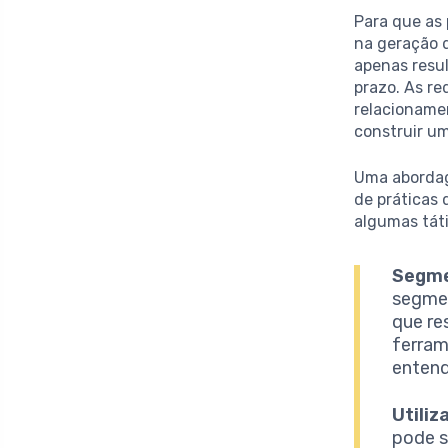
Para que as
na geração 
apenas resu
prazo. As r
relacioname
construir um
Uma abordag
de práticas 
algumas tát
Segme
segmen
que re
ferram
entend
Utiliz
pode s