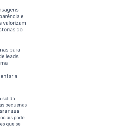
nsagens
parência e
s valorizam
stórias do
nas para
de leads.
 uma
entar a
 sólido
, as pequenas
orar sua
sociais pode
tes que se