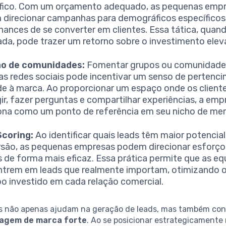
fico. Com um orçamento adequado, as pequenas emp
direcionar campanhas para demográficos específico
hances de se converter em clientes. Essa tática, qua
ada, pode trazer um retorno sobre o investimento elev
ão de comunidades:
Fomentar grupos ou comunidade
as redes sociais pode incentivar um senso de pertenc
de à marca. Ao proporcionar um espaço onde os clien
gir, fazer perguntas e compartilhar experiências, a emp
ona como um ponto de referência em seu nicho de me
Scoring:
Ao identificar quais leads têm maior potencial
são, as pequenas empresas podem direcionar esforço
 de forma mais eficaz. Essa prática permite que as eq
trem em leads que realmente importam, otimizando o
o investido em cada relação comercial.
as não apenas ajudam na geração de leads, mas também co
agem de marca forte
. Ao se posicionar estrategicamente