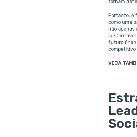
tornam defe
Portanto, é
como uma par
não apenas 
sustentável
futuro finan
competitivo 
VEJA TAMB
Estr
Lead
Soci