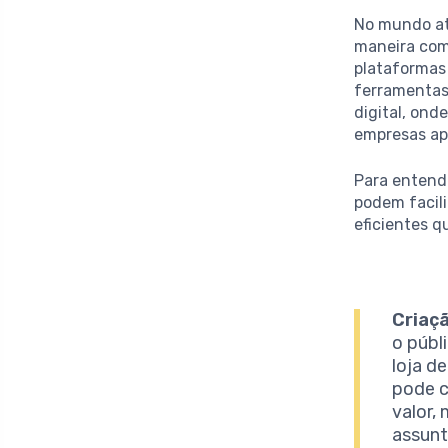
No mundo at
maneira com
plataformas
ferramentas
digital, ond
empresas ap
Para entende
podem facili
eficientes 
Criaç
o públ
loja d
pode c
valor,
assunt