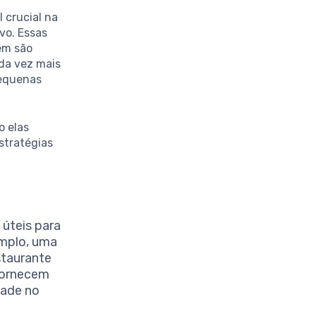
crucial na
vo. Essas
ém são
ada vez mais
pequenas
o elas
estratégias
úteis para
xemplo, uma
staurante
 fornecem
dade no