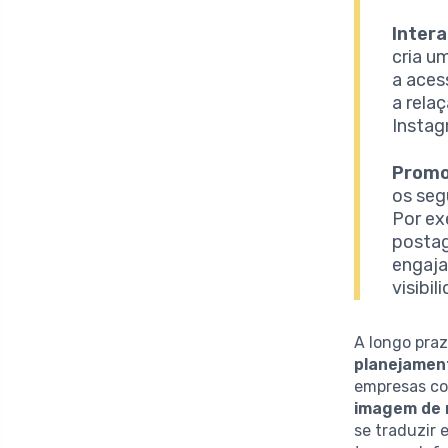
Inter
cria u
a aces
a rela
Instag
Promo
os seg
Por ex
postag
engaja
visibi
A longo praz
planejamen
empresas c
imagem de
se traduzir 