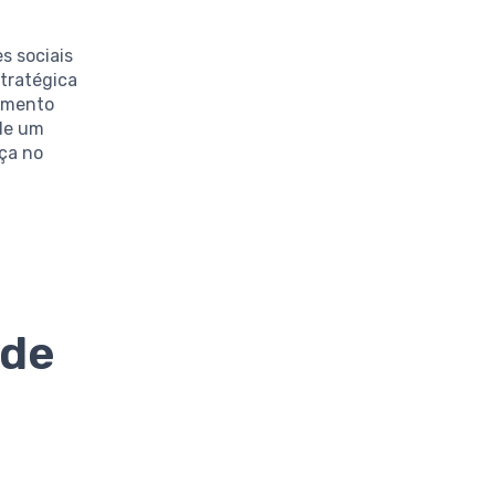
s sociais
stratégica
cimento
 de um
nça no
 de