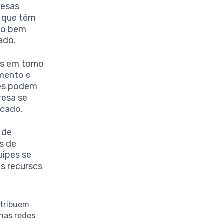
resas
s que têm
ndo bem
ado.
s em torno
imento e
tes podem
resa se
rcado.
 de
s de
uipes se
s recursos
ntribuem
 nas redes