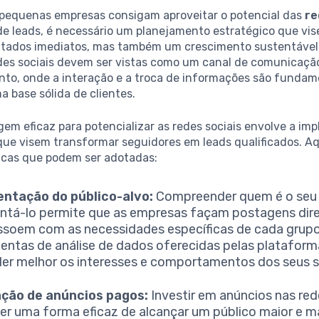
 pequenas empresas consigam aproveitar o potencial das
re
de leads, é necessário um planejamento estratégico que vis
ltados imediatos, mas também um crescimento sustentável
edes sociais devem ser vistas como um canal de comunicaçã
nto, onde a interação e a troca de informações são fundam
a base sólida de clientes.
em eficaz para potencializar as redes sociais envolve a i
que visem transformar seguidores em leads qualificados. Aq
icas que podem ser adotadas:
ntação do público-alvo:
Compreender quem é o seu 
tá-lo permite que as empresas façam postagens dir
ssoem com as necessidades específicas de cada grupo.
entas de análise de dados oferecidas pelas plataform
er melhor os interesses e comportamentos dos seus s
ação de anúncios pagos:
Investir em anúncios nas red
er uma forma eficaz de alcançar um público maior e m