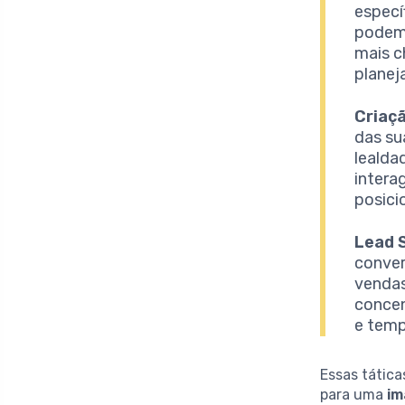
especí
podem 
mais c
planej
Criaç
das su
lealda
intera
posici
Lead 
conver
vendas
concen
e temp
Essas tátic
para uma
im