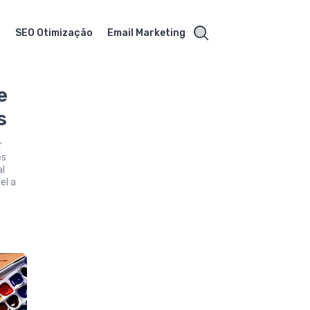
s
SEO Otimização
Email Marketing
e
s
r
es
al
el a