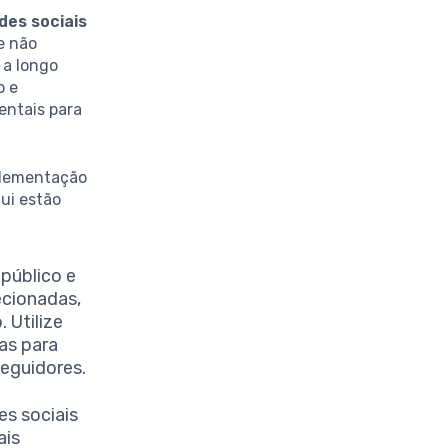
des sociais
e não
 a longo
o e
entais para
mplementação
ui estão
público e
ecionadas,
 Utilize
as para
eguidores.
es sociais
ais