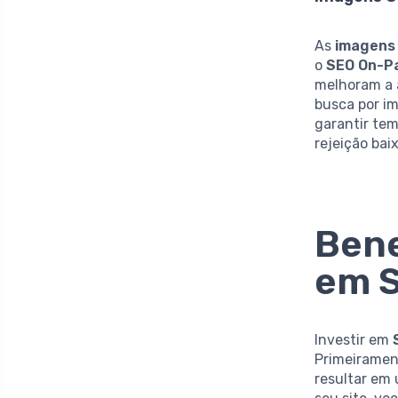
As
imagens
o
SEO On-P
melhoram a 
busca por i
garantir te
rejeição bai
Bene
em 
Investir em
Primeiramen
resultar em 