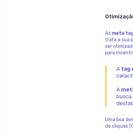
Otimizaçã
As
meta ta
trata a sua p
ser otimizad
para incenti
A
tag 
caract
A
met
busca,
destac
Uma boa desc
de cliques (