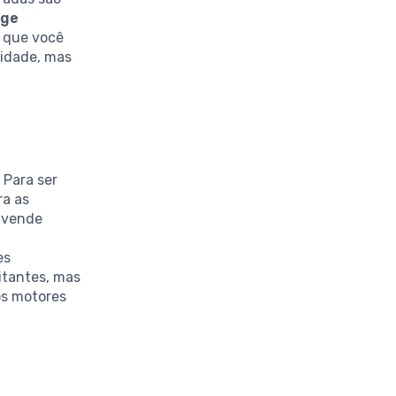
age
s que você
lidade, mas
. Para ser
ra as
 vende
es
sitantes, mas
os motores