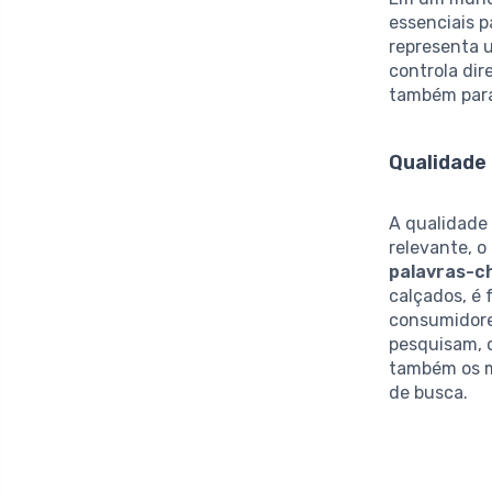
essenciais 
representa 
controla dir
também para
Qualidade
A qualidade 
relevante, 
palavras-c
calçados, é
consumidore
pesquisam, c
também os m
de busca.