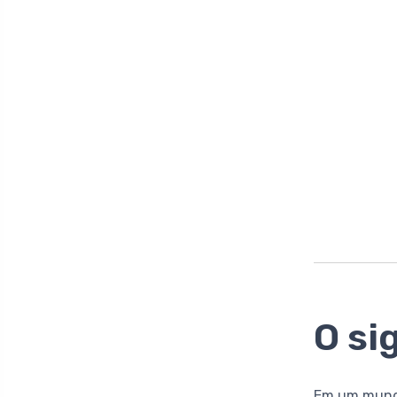
O si
Em um mundo