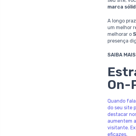
seu site, v
marca sóli
A longo pra
um melhor re
melhorar o
presença digi
SAIBA MAIS
Estr
On-
Quando fal
do seu site 
destacar nos
aumentem a 
visitante. 
eficazes.