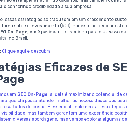
ocê não está apenas atraindo usuários, mas também
constru
da
e conferindo credibilidade a sua empresa.
zo, essas estratégias se traduzem em um crescimento suste
torno sobre o investimento (ROI). Por isso, ao dedicar esfo
SEO On-Page
, você pavimenta o caminho para o sucesso da
tal no Brasil.
:
Clique aqui e descubra
atégias Eficazes de S
Page
amos em
SEO On-Page
, a ideia é maximizar o potencial de 
para que ela possa atender melhor às necessidades dos usuá
 resultados de busca. É essencial implementar estratégias
visibilidade, mas também garantam uma experiência positi
Existem diversas abordagens, mas vamos explorar algumas d