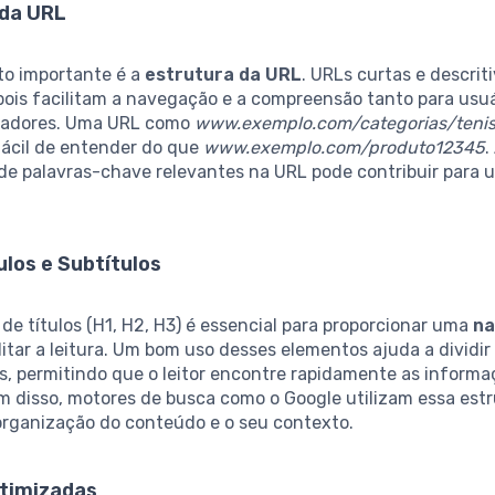
 da URL
to importante é a
estrutura da URL
. URLs curtas e descrit
 pois facilitam a navegação e a compreensão tanto para usu
cadores. Uma URL como
www.exemplo.com/categorias/tenis
fácil de entender do que
www.exemplo.com/produto12345
.
 de palavras-chave relevantes na URL pode contribuir para
ulos e Subtítulos
 de títulos (H1, H2, H3) é essencial para proporcionar uma
n
litar a leitura. Um bom uso desses elementos ajuda a dividir
s, permitindo que o leitor encontre rapidamente as inform
m disso, motores de busca como o Google utilizam essa estr
organização do conteúdo e o seu contexto.
timizadas