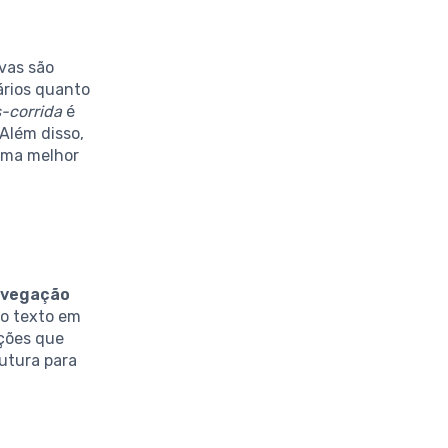
ivas são
ários quanto
-corrida
é
 Além disso,
 uma melhor
avegação
 o texto em
ações que
utura para