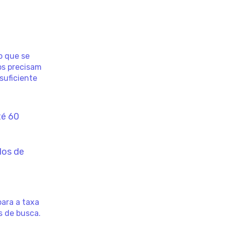
o que se
os precisam
suficiente
té 60
dos de
para a taxa
s de busca.