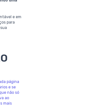
indo uma
ntável e em
rços para
 sua
EO
cada página
rios e se
 que não só
va ao
as mais